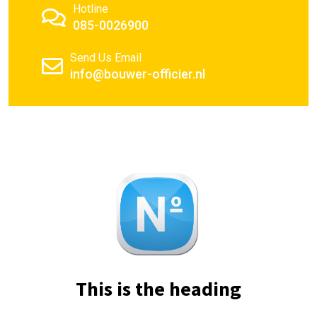
Hotline
085-0026900
Send Us Email
info@bouwer-officier.nl
This is the heading